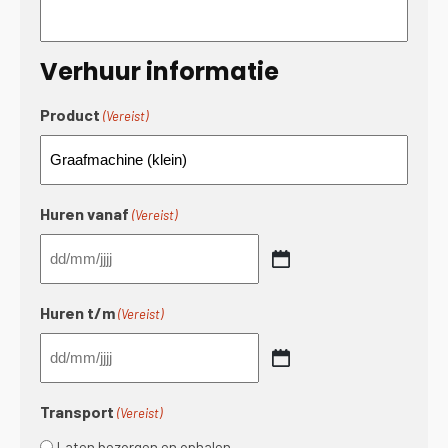
Verhuur informatie
Product
(Vereist)
Huren vanaf
(Vereist)
DD
slash
Huren t/m
(Vereist)
MM
slash
DD
JJJJ
slash
Transport
(Vereist)
MM
slash
Laten bezorgen en ophalen