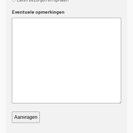
JJJJ
Eventuele opmerkingen