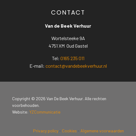
CONTACT
Van de Beek Verhuur
Wortelsteeke 9A
4751 XM Oud Gastel
Tel:
0165 235 011
E-mail:
contact@vandebeekverhuur.nl
Copyright © 2026 Van De Beek Verhuur. Alle rechten
voorbehouden.
Website:
YZCommunicatie
Privacy policy
-
Cookies
-
Algemene voorwaarden